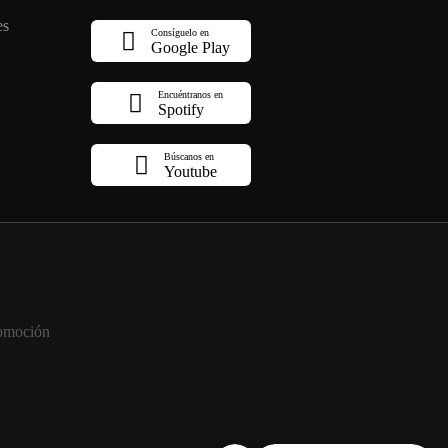
es
Consíguelo en
Google Play
Encuéntranos en
Spotify
Búscanos en
Youtube
omoción