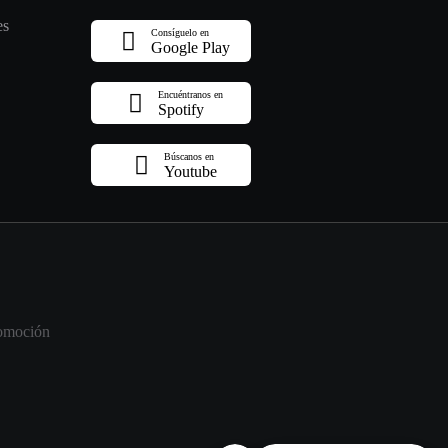
es
Consíguelo en
Google Play
Encuéntranos en
Spotify
Búscanos en
Youtube
omoción