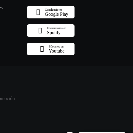
es
Consíguelo en
Google Play
Encuéntranos en
Spotify
Búscanos en
Youtube
omoción