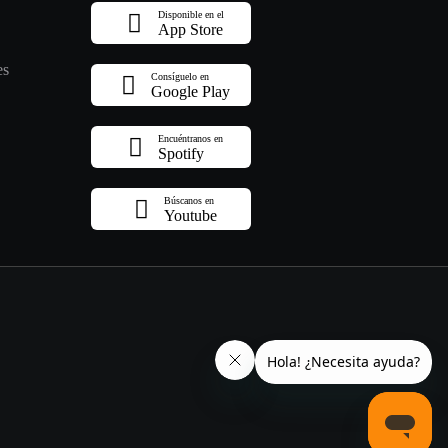
Disponible en el
App Store
es
Consíguelo en
Google Play
Encuéntranos en
Spotify
Búscanos en
Youtube